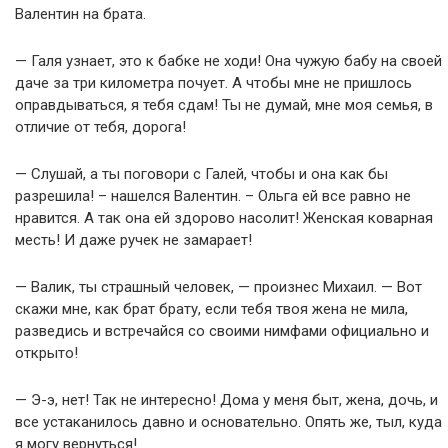
Валентин на брата.
— Галя узнает, это к бабке не ходи! Она чужую бабу на своей
даче за три километра почует. А чтобы мне не пришлось
оправдываться, я тебя сдам! Ты не думай, мне моя семья, в
отличие от тебя, дорога!
— Слушай, а ты поговори с Галей, чтобы и она как бы
разрешила! – нашелся Валентин. – Ольга ей все равно не
нравится. А так она ей здорово насолит! Женская коварная
месть! И даже ручек не замарает!
— Валик, ты страшный человек, — произнес Михаил. — Вот
скажи мне, как брат брату, если тебя твоя жена не мила,
разведись и встречайся со своими нимфами официально и
открыто!
— Э-э, нет! Так не интересно! Дома у меня быт, жена, дочь, и
все устаканилось давно и основательно. Опять же, тыл, куда
я могу вернуться!