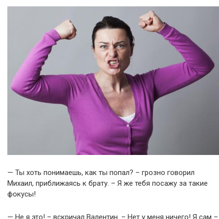
— Ты хоть понимаешь, как ты попал? – грозно говорил
Михаил, приближаясь к брату. – Я же тебя посажу за такие
фокусы!
— Не я это! – вскричал Валентин. – Нет у меня ничего! Я сам –