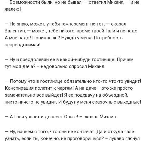
— Возможности были, но не бывал, — ответил Михаил, — и не
жалею!
— Не знаю, может, у тебя темперамент не тот, — сказал
Валентин, — может, тебе никого, кроме твоей Гали и не надо.
А мне надо! Понимаешь? Нужда у меня! Потребность
непреодолимая!
— Ну и преодолевай ее в какой-нибудь гостинице! Причем
тут моя дача? – недовольно спросил Михаил.
— Потому что в гостинице обязательно кто-то что-то увидит!
Конспирация полетит к чертям! А на даче – это же просто
замечательно все выйдет! Я ее подхвачу на объездной,
никто ничего не увидит. И будут у меня сказочные выходные!
— А Галя узнает и донесет Ольге! – сказал Михаил.
— Ну, начнем с того, что они не контачат. Да и откуда Гале
узнать, если ты, конечно, не проговоришься? – лукаво глянул