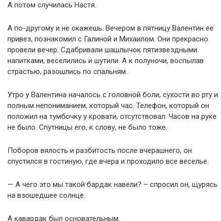
А потом случилась Настя.
А по-другому и не скажешь. Вечером в пятницу Валентин ее
привез, познакомил с Галиной и Михаилом. Они прекрасно
провели вечер. Сдабривали шашлычок пятизвездными
напитками, веселились и шутили. А к полуночи, воспылав
страстью, разошлись по спальням.
Утро у Валентина началось с головной боли, сухости во рту и
полным непониманием, который час. Телефон, который он
положил на тумбочку у кровати, отсутствовал. Часов на руке
не было. Спутницы его, к слову, не было тоже.
Поборов вялость и разбитость после вчерашнего, он
спустился в гостиную, где вчера и проходило все веселье.
— А чего это мы такой бардак навели? – спросил он, щурясь
на взошедшее солнце.
А кавардак был основательным.