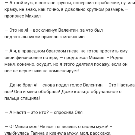
— А твой муж, в составе группы, совершил ограбление, ну, или
кражу, не знаю, как точно, в довольно крупном размере, —
произнес Михаил.
— Это не я! – воскликнул Валентин, за что был
подзатыльником призван к молчанию.
— А я, в праведном братском гневе, не готов простить ему
свои финансовые потери, — продолжал Михаил. – Родня
меня, конечно, осудит, но я этого деятеля посажу, если он
все не вернет или не компенсирует!
— Да не брал я! – снова подал голос Валентин. – Это Настька
все! Она и меня обобрала! Даже кольцо обручальное с
пальца стащила!
— А Настя – это кто? – спросила Оля.
— О! Милая моя! Не все ты знаешь о своем муже! –
улыбнулась Галина и кивнула мужу, мол, расскажи.