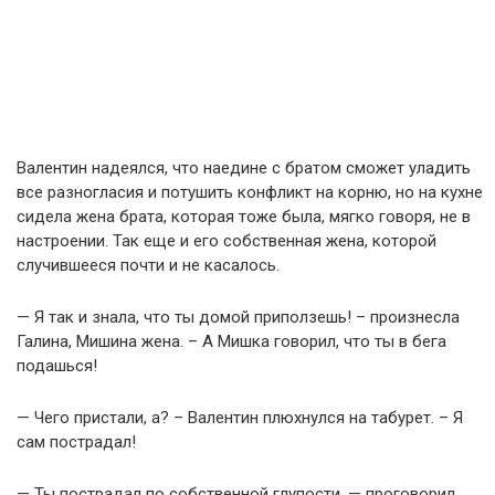
Валентин надеялся, что наедине с братом сможет уладить
все разногласия и потушить конфликт на корню, но на кухне
сидела жена брата, которая тоже была, мягко говоря, не в
настроении. Так еще и его собственная жена, которой
случившееся почти и не касалось.
— Я так и знала, что ты домой приползешь! – произнесла
Галина, Мишина жена. – А Мишка говорил, что ты в бега
подашься!
— Чего пристали, а? – Валентин плюхнулся на табурет. – Я
сам пострадал!
— Ты пострадал по собственной глупости, — проговорил