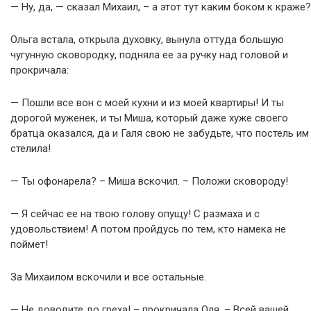
— Ну, да, — сказал Михаил, – а этот тут каким боком к краже?
Ольга встала, открыла духовку, вынула оттуда большую
чугунную сковородку, подняла ее за ручку над головой и
прокричала:
— Пошли все вон с моей кухни и из моей квартиры! И ты
дорогой муженек, и ты Миша, который даже хуже своего
братца оказался, да и Галя свою не забудьте, что постель им
стелила!
— Ты офонарела? – Миша вскочил. – Положи сковороду!
— Я сейчас ее на твою голову опущу! С размаха и с
удовольствием! А потом пройдусь по тем, кто намека не
поймет!
За Михаилом вскочили и все остальные.
— Не доводите до греха! – прокричала Оля. – Всей вашей