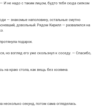
 — И не надо с таким лицом, будто тебя сюда силком
люди — знакомые наполовину, остальные смутно
расневший, довольный. Рядом Кирилл — развалился на
ко.
 протянула подарок.
ся, но взгляд его уже скользнул к соседу. — Спасибо,
ь на краю стола, как вещь без хозяина.
ла несколько секунд, потом сама огляделась.