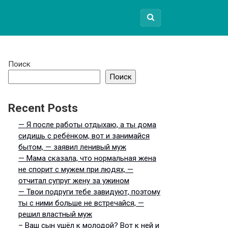
Поиск
Поиск
Recent Posts
— Я после работы отдыхаю, а ты дома
сидишь с ребёнком, вот и занимайся
бытом, — заявил ленивый муж
— Мама сказала, что нормальная жена
не спорит с мужем при людях, —
отчитал супруг жену за ужином
— Твои подруги тебе завидуют, поэтому
ты с ними больше не встречайся, —
решил властный муж
– Ваш сын ушёл к молодой? Вот к ней и