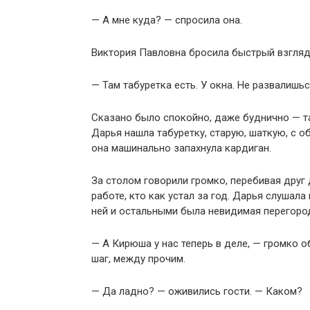
— А мне куда? — спросила она.
Виктория Павловна бросила быстрый взгляд
— Там табуретка есть. У окна. Не развалишьс
Сказано было спокойно, даже буднично — та
Дарья нашла табуретку, старую, шаткую, с об
она машинально запахнула кардиган.
За столом говорили громко, перебивая друг 
работе, кто как устал за год. Дарья слушала
ней и остальными была невидимая перегоро
— А Кирюша у нас теперь в деле, — громко 
шаг, между прочим.
— Да ладно? — оживились гости. — Каком?