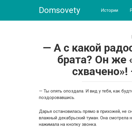
Skip
Domsovety
to
Истории
content
— А с какой рад
брата? Он же «
схвачено»! 
— Ты опять опоздала. И вид у тебя, как буд
поздоровавшись.
Дарья остановилась прямо в прихожей, не сн
влажный декабрьский туман. Она смотрела 
нажимала на кнопку звонка.