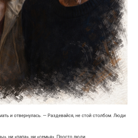
 мать и отвернулась. — Раздевайся, не стой столбом. Люди
», ни «папа», ни «семья». Просто люди.