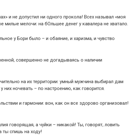
ах» и не допустил ни одного прокола! Всех называл «моя
е милые мелочи: на бОльшее денег у кавалера не хватало.
альное у Бори было – и обаяние, и харизма, и чувство
венной, совершенно не догадываясь о наличии
чительно на их территории: умный мужчина выбирал дам
 них ночевать – по настроению, как говорится.
ствии и гармонии: вон, как он все здорово организовал!
илия говорящая, а чуйки – никакой! Ты, говорят, ловить
 ты спишь на ходу!