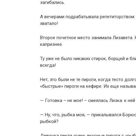
загибались.
А вечерами подрабатывала репетиторством: о
хватало!
Второе почетное место занимала Лизавета. 
капризнее.
Ту уже не было никаких стирок, борщей и бл
всегда!
Нет, это были не те пироги, когда тесто дол
«быстрые» пироги на кефире. Их еще назыв
— Готовка – не мое! – смеялась Лизка: к ней
— Ну, что, рыбка моя, — прикалывался Борюс
рыбкой?
Девушка пекла очень вкусные пироги с «рыб