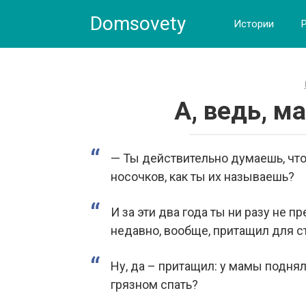
Skip
Domsovety
to
Истории
content
А, ведь, м
— Ты действительно думаешь, что 
носочков, как ты их называешь?
И за эти два года ты ни разу не п
недавно, вообще, притащил для с
Ну, да – притащил: у мамы поднял
грязном спать?