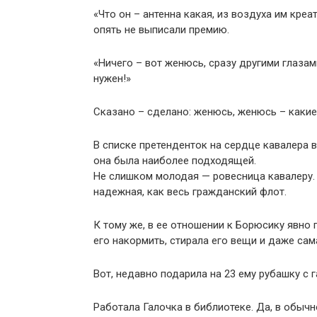
«Что он – антенна какая, из воздуха им кре
опять не выписали премию.
«Ничего – вот женюсь, сразу другими глазами
нужен!»
Сказано – сделано: женюсь, женюсь – какие
В списке претенденток на сердце кавалера 
она была наиболее подходящей.
Не слишком молодая — ровесница кавалеру. 
надежная, как весь гражданский флот.
К тому же, в ее отношении к Борюсику явно
его накормить, стирала его вещи и даже са
Вот, недавно подарила на 23 ему рубашку с 
Работала Галочка в библиотеке. Да, в обыч