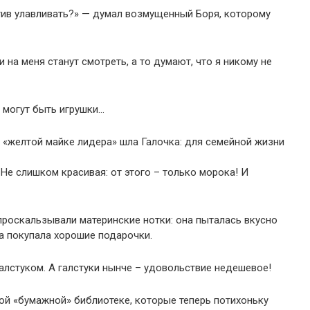
атив улавливать?» — думал возмущенный Боря, которому
 на меня станут смотреть, а то думают, что я никому не
 могут быть игрушки…
в «желтой майке лидера» шла Галочка: для семейной жизни
Не слишком красивая: от этого – только морока! И
 проскальзывали материнские нотки: она пыталась вкусно
ма покупала хорошие подарочки.
галстуком. А галстуки нынче – удовольствие недешевое!
ной «бумажной» библиотеке, которые теперь потихоньку