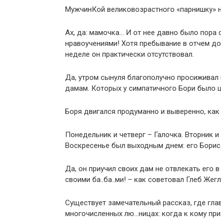
МужчинКой великовозрастного «парнишку»
Ах, да: мамочка… И от нее давно было пора
нравоучениями! Хотя пребывание в отчем д
неделе он практически отсутствовал.
Да, утром сынуля благополучно просиживал
дамам. Которых у симпатичного Бори было ц
Боря двигался продуманно и выверенно, как 
Понедельник и четверг – Галочка. Вторник и 
Воскресенье был выходным днем: его Борис 
Да, он приучил своих дам не отвлекать его 
своими ба..ба..ми! – как советовал Глеб Жегл
Существует замечательный рассказ, где гла
многочисленных лю…ницах: когда к кому прих