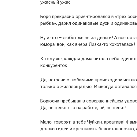
ужасный ужас…
Боря прекрасно ориентировался в «трех сосн
рыбка», дарил одинаковые духи и одинаковы
Ну и что – любят же не за деньги! А все ост
юмора: вон, как вчера Лизка-то хохоталась!
К тому же, каждая дама читала себя единст
конкуренток.
Да, встречи с любимыми происходили исклю
только с жилплощадью. И иногда оставался у
Борюсик пребывал в совершеннейшем удоволь
Да, не ценят его на работе, ой, не ценят!
Мало, говорят, в тебе Чуйкин, креатива! Фам
должен идеи и креативить безостановочно, а