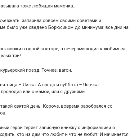
 называла тоже любящая мамочка…
 съезжать: запарила совсем своими советами и
оме было уже сведено Борюсиком до минимума: все дни на
 штанишки в одной конторе, а вечерами ходил к любимым
елых три!
курьерский поезд. Точнее, вагон.
пятница – Лизка. А среда и суббота – Яночка.
проводил или с мамой, или с друзьями.
в такой святой день. Короче, вовремя разобрался со
ов.
вный герой теряет записную книжку с информацией о
одить, кто из дам что любит и что не любит. И начинается