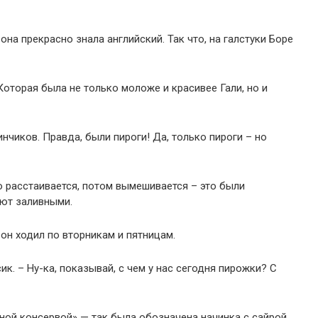
на прекрасно знала английский. Так что, на галстуки Боре
Которая была не только моложе и красивее Гали, но и
инчиков. Правда, были пироги! Да, только пироги – но
го расстаивается, потом вымешивается – это были
ают заливными.
 он ходил по вторникам и пятницам.
ик. – Ну-ка, показывай, с чем у нас сегодня пирожки? С
ной консервой» — так была обозначена начинка с сайрой