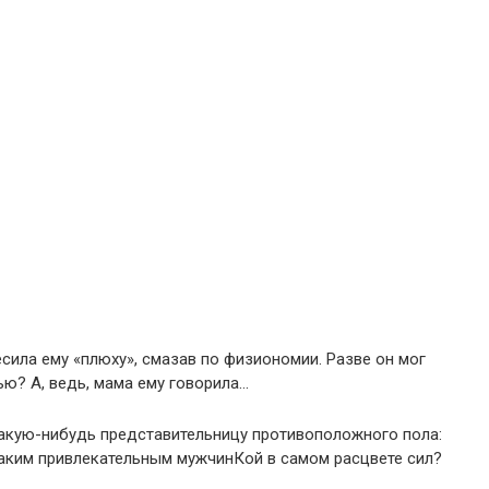
есила ему «плюху», смазав по физиономии. Разве он мог
ю? А, ведь, мама ему говорила…
какую-нибудь представительницу противоположного пола:
 таким привлекательным мужчинКой в самом расцвете сил?